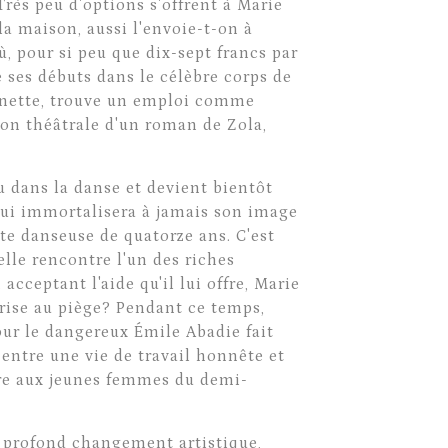
Très peu d'options s'offrent à Marie
la maison, aussi l'envoie-t-on à
où, pour si peu que dix-sept francs par
e ses débuts dans le célèbre corps de
oinette, trouve un emploi comme
on théâtrale d'un roman de Zola,
u dans la danse et devient bientôt
ui immortalisera à jamais son image
ite danseuse de quatorze ans. C'est
'elle rencontre l'un des riches
acceptant l'aide qu'il lui offre, Marie
prise au piège? Pendant ce temps,
our le dangereux Émile Abadie fait
r entre une vie de travail honnête et
uvre aux jeunes femmes du demi-
 profond changement artistique,