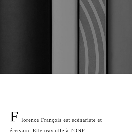
F
lorence François est scénariste et
écrivain. Elle travaille à l'ONF.