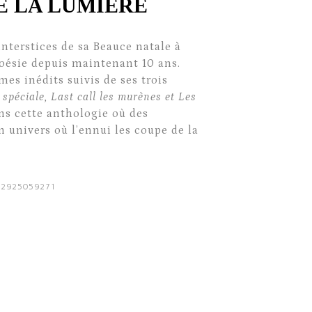
E LA LUMIÈRE
interstices de sa Beauce natale à
 poésie depuis maintenant 10 ans.
es inédits suivis de ses trois
spéciale, Last call les murènes et Les
s cette anthologie où des
 univers où l’ennui les coupe de la
782925059271