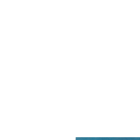
«Ce 12 août, pourquoi ne pas oser 
recueils presque en même temps : 
choses de l