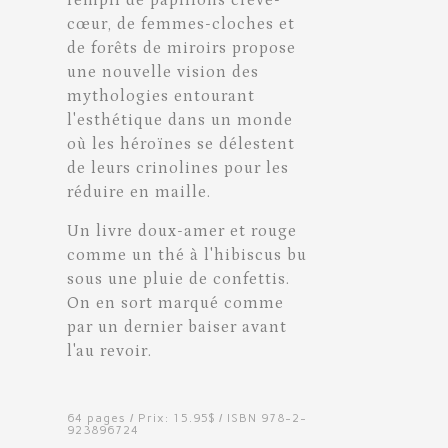
rempli de papillons crève-
cœur, de femmes-cloches et
de forêts de miroirs propose
une nouvelle vision des
mythologies entourant
l'esthétique dans un monde
où les héroïnes se délestent
de leurs crinolines pour les
réduire en maille.
Un livre doux-amer et rouge
comme un thé à l'hibiscus bu
sous une pluie de confettis.
On en sort marqué comme
par un dernier baiser avant
l'au revoir.
64 pages / Prix: 15.95$ / ISBN 978-2-
923896724