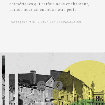
chimériques qui parfois nous enchantent,
parfois nous amènent à notre perte.
152 pages / Prix: 17.95$ / ISBN 9782923896106